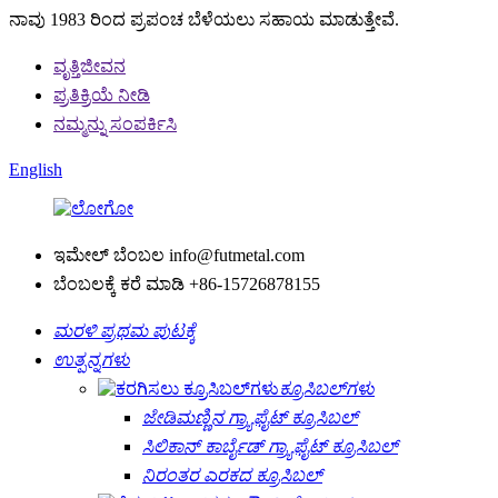
ನಾವು 1983 ರಿಂದ ಪ್ರಪಂಚ ಬೆಳೆಯಲು ಸಹಾಯ ಮಾಡುತ್ತೇವೆ.
ವೃತ್ತಿಜೀವನ
ಪ್ರತಿಕ್ರಿಯೆ ನೀಡಿ
ನಮ್ಮನ್ನು ಸಂಪರ್ಕಿಸಿ
English
ಇಮೇಲ್ ಬೆಂಬಲ
info@futmetal.com
ಬೆಂಬಲಕ್ಕೆ ಕರೆ ಮಾಡಿ
+86-15726878155
ಮರಳಿ ಪ್ರಥಮ ಪುಟಕ್ಕೆ
ಉತ್ಪನ್ನಗಳು
ಕ್ರೂಸಿಬಲ್‌ಗಳು
ಜೇಡಿಮಣ್ಣಿನ ಗ್ರ್ಯಾಫೈಟ್ ಕ್ರೂಸಿಬಲ್
ಸಿಲಿಕಾನ್ ಕಾರ್ಬೈಡ್ ಗ್ರ್ಯಾಫೈಟ್ ಕ್ರೂಸಿಬಲ್
ನಿರಂತರ ಎರಕದ ಕ್ರೂಸಿಬಲ್