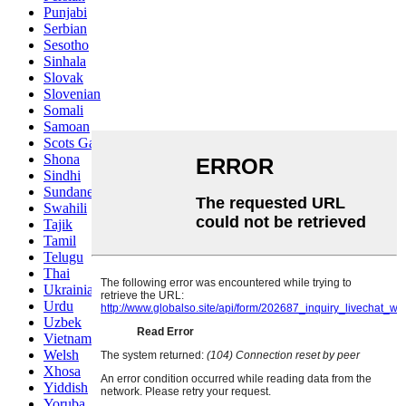
Punjabi
Serbian
Sesotho
Sinhala
Slovak
Slovenian
Somali
Samoan
Scots Gaelic
Shona
Sindhi
Sundanese
Swahili
Tajik
Tamil
Telugu
Thai
Ukrainian
Urdu
Uzbek
Vietnamese
Welsh
Xhosa
Yiddish
Yoruba