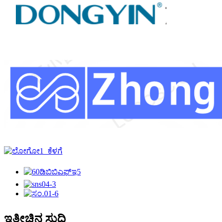
ಇತ್ತೀಚಿನ ಸುದ್ದಿ