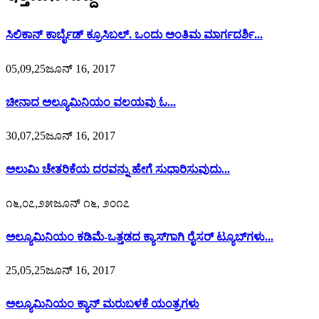
ಸಿಲಿಕಾನ್ ಕಾರ್ಬೈಡ್ ಕ್ರೂಸಿಬಲ್. ಒಂದು ಅಂತಿಮ ಮಾರ್ಗದರ್ಶಿ...
05,09,25ಜೂನ್ 16, 2017
ಚೀನಾದ ಅಲ್ಯೂಮಿನಿಯಂ ವಲಯವು ಓ...
30,07,25ಜೂನ್ 16, 2017
ಅಲುಮಿ ಚೇತರಿಕೆಯ ದರವನ್ನು ಹೇಗೆ ಸುಧಾರಿಸುವುದು...
೧೬,೦೭,೨೫ಜೂನ್ ೧೬, ೨೦೧೭
ಅಲ್ಯೂಮಿನಿಯಂ ಕಡಿಮೆ-ಒತ್ತಡದ ಕ್ಯಾಸ್‌ಗಾಗಿ ರೈಸರ್ ಟ್ಯೂಬ್‌ಗಳು...
25,05,25ಜೂನ್ 16, 2017
ಅಲ್ಯೂಮಿನಿಯಂ ಕ್ಯಾನ್ ಮರುಬಳಕೆ ಯಂತ್ರಗಳು