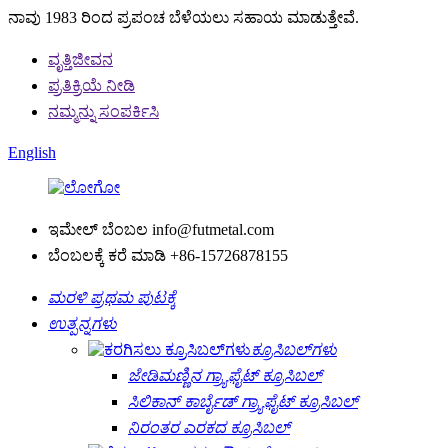
ನಾವು 1983 ರಿಂದ ಪ್ರಪಂಚ ಬೆಳೆಯಲು ಸಹಾಯ ಮಾಡುತ್ತೇವೆ.
ವೃತ್ತಿಜೀವನ
ಪ್ರತಿಕ್ರಿಯೆ ನೀಡಿ
ನಮ್ಮನ್ನು ಸಂಪರ್ಕಿಸಿ
English
ಇಮೇಲ್ ಬೆಂಬಲ
info@futmetal.com
ಬೆಂಬಲಕ್ಕೆ ಕರೆ ಮಾಡಿ
+86-15726878155
ಮರಳಿ ಪ್ರಥಮ ಪುಟಕ್ಕೆ
ಉತ್ಪನ್ನಗಳು
ಕ್ರೂಸಿಬಲ್‌ಗಳು
ಜೇಡಿಮಣ್ಣಿನ ಗ್ರ್ಯಾಫೈಟ್ ಕ್ರೂಸಿಬಲ್
ಸಿಲಿಕಾನ್ ಕಾರ್ಬೈಡ್ ಗ್ರ್ಯಾಫೈಟ್ ಕ್ರೂಸಿಬಲ್
ನಿರಂತರ ಎರಕದ ಕ್ರೂಸಿಬಲ್