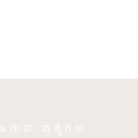
ುವ ಪ್ರಶ್ನೆಗಳು