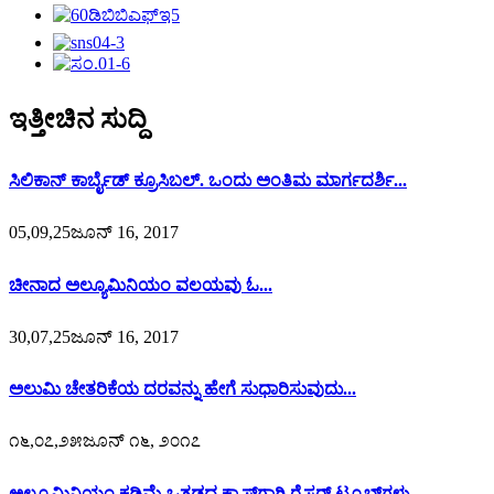
ಇತ್ತೀಚಿನ ಸುದ್ದಿ
ಸಿಲಿಕಾನ್ ಕಾರ್ಬೈಡ್ ಕ್ರೂಸಿಬಲ್. ಒಂದು ಅಂತಿಮ ಮಾರ್ಗದರ್ಶಿ...
05,09,25ಜೂನ್ 16, 2017
ಚೀನಾದ ಅಲ್ಯೂಮಿನಿಯಂ ವಲಯವು ಓ...
30,07,25ಜೂನ್ 16, 2017
ಅಲುಮಿ ಚೇತರಿಕೆಯ ದರವನ್ನು ಹೇಗೆ ಸುಧಾರಿಸುವುದು...
೧೬,೦೭,೨೫ಜೂನ್ ೧೬, ೨೦೧೭
ಅಲ್ಯೂಮಿನಿಯಂ ಕಡಿಮೆ-ಒತ್ತಡದ ಕ್ಯಾಸ್‌ಗಾಗಿ ರೈಸರ್ ಟ್ಯೂಬ್‌ಗಳು...