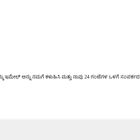
್ಮ ಇಮೇಲ್ ಅನ್ನು ನಮಗೆ ಕಳುಹಿಸಿ ಮತ್ತು ನಾವು 24 ಗಂಟೆಗಳ ಒಳಗೆ ಸಂಪರ್ಕದಲ್ಲಿ