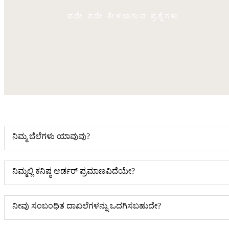
ಪದೇ ಪದೇ ಕೇಳಲಾಗುವ ಪ್ರಶ್ನೆಗಳು
ನಿಮ್ಮ ಬೆಲೆಗಳು ಯಾವುವು?
ನಿಮ್ಮಲ್ಲಿ ಕನಿಷ್ಠ ಆರ್ಡರ್ ಪ್ರಮಾಣವಿದೆಯೇ?
ನೀವು ಸಂಬಂಧಿತ ದಾಖಲೆಗಳನ್ನು ಒದಗಿಸಬಹುದೇ?